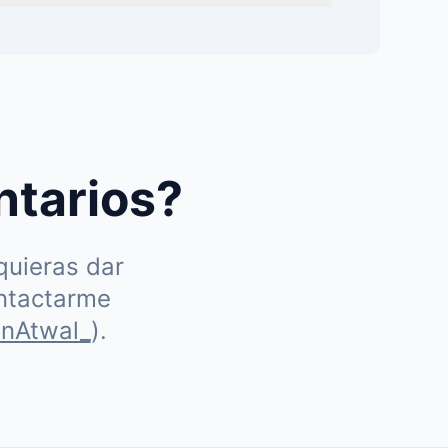
ntarios?
quieras dar
ontactarme
nAtwal_
).