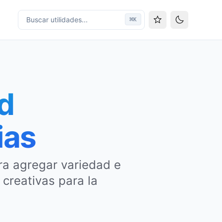
Buscar utilidades...
⌘
K
Cambiar tem
d
ias
ara agregar variedad e
 creativas para la