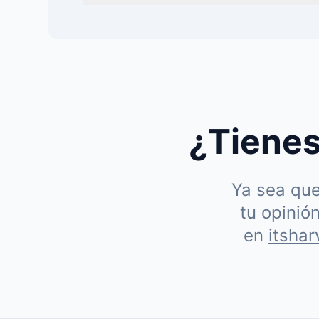
¿Tienes
Ya sea que
tu opinió
en
itsha