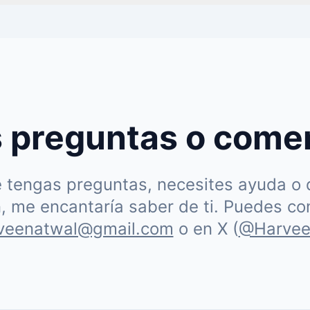
 preguntas o come
 tengas preguntas, necesites ayuda o 
n, me encantaría saber de ti. Puedes c
rveenatwal@gmail.com
o en X (
@Harvee