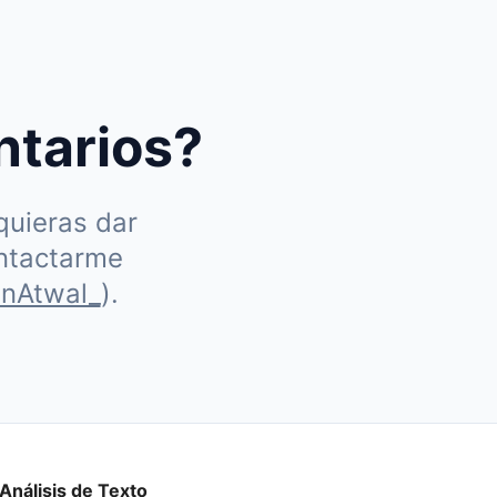
ntarios?
quieras dar
ontactarme
nAtwal_
).
Análisis de Texto