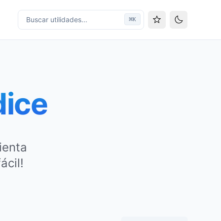
Buscar utilidades...
⌘
K
Cambiar tem
dice
ienta
ácil!