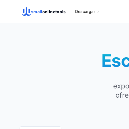
Descargar
small
onlinetools
Esc
expo
ofre