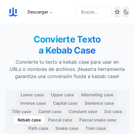
Descargar
Buscar...
Cam
Convierte Texto
a Kebab Case
Convierte tu texto a kebab case para usar en
URLs o nombres de archivos. ¡Nuestra herramienta
garantiza una conversión fluida a kebab case!
Lower case
Upper case
Alternating case
Inverse case
Capital case
Sentence case
Title case
Camel case
Constant case
Dot case
Kebab case
Pascal case
Pascal snake case
Path case
Snake case
Train case