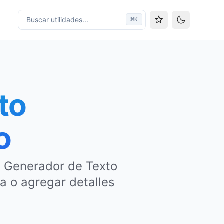
Buscar utilidades...
⌘
K
Cambiar tem
to
o
 Generador de Texto
a o agregar detalles