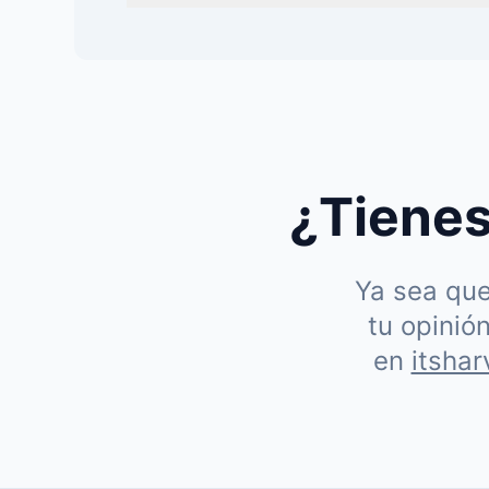
¿Tienes
Ya sea que
tu opinió
en
itsha