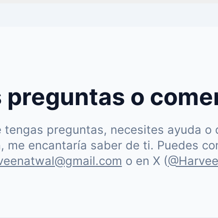
 preguntas o come
 tengas preguntas, necesites ayuda o 
n, me encantaría saber de ti. Puedes c
rveenatwal@gmail.com
o en X (
@Harvee