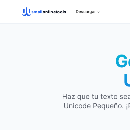
Descargar
small
onlinetools
G
Haz que tu texto s
Unicode Pequeño. ¡P