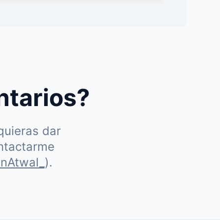
ntarios?
quieras dar
ontactarme
nAtwal_
).